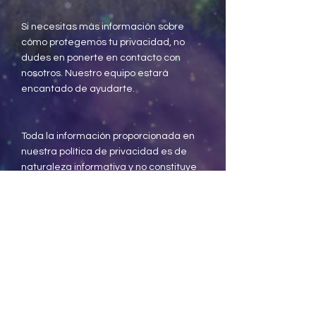
Si necesitas más información sobre
cómo protegemos tu privacidad, no
dudes en ponerte en contacto con
nosotros. Nuestro equipo estará
encantado de ayudarte.
Toda la información proporcionada en
nuestra política de privacidad es de
naturaleza informativa y no constituye
asesoramiento legal. Te
recomendamos buscar asesoramiento
profesional para comprender tus
derechos y obligaciones de privacidad.